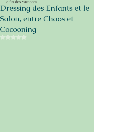
La fin des vacances
Dressing des Enfants et le
Salon, entre Chaos et
Cocooning
Noté NaN étoiles sur 5.