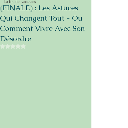
La fin des vacances
(FINALE) : Les Astuces
Qui Changent Tout - Ou
Comment Vivre Avec Son
Désordre
Noté NaN étoiles sur 5.