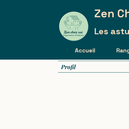
Zen Ch
Les astu
Accueil
Ran
Profil