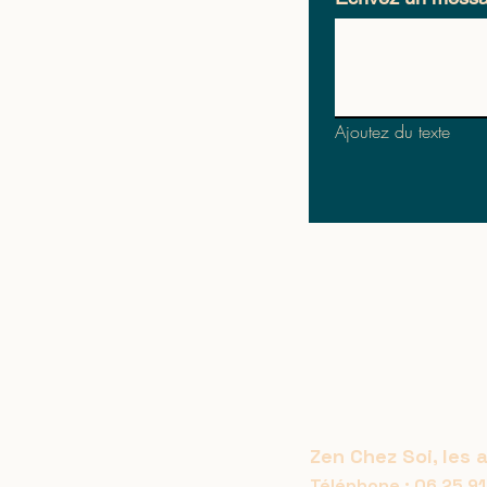
Ajoutez du texte
Zen Chez Soi, l
es 
Téléphone : 06 25 91