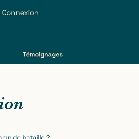
Connexion
g
Témoignages
ion
amp de bataille ?