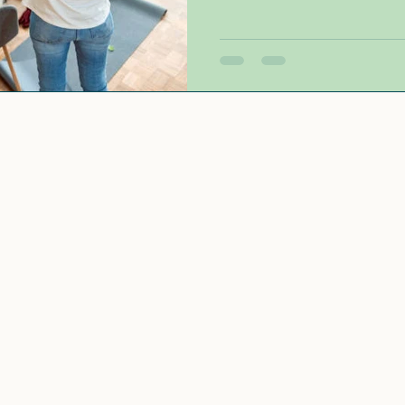
matin… quoique 😄 Cette j
métier encore parfois mal 
professionnels de l’organi
une Home organiser pour en
Parce qu’au fond, organise
“ranger”. C’est retrouver s
dieux de l’admi