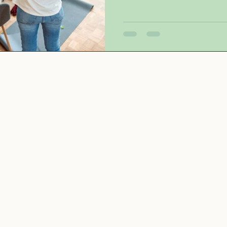
matin… quoique 😄 Cette j
métier encore parfois mal 
professionnels de l’organi
une Home organiser pour en
Parce qu’au fond, organise
“ranger”. C’est retrouver s
dieux de l’admi