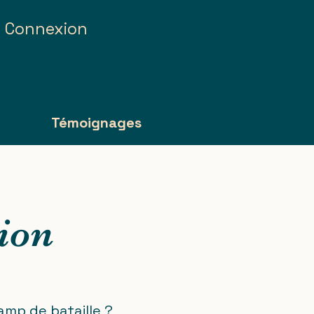
Connexion
g
Témoignages
ion
amp de bataille ?